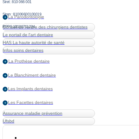
Siret : 810 066 001
Siren : 81006600100019
La Parodontologie
RPPS 10100711224
Conseil de l'ordre des chirurgiens dentistes
Le portail de l'art dentaire
HAS La haute autorité de santé
Infos soins dentaires
La Prothèse dentaire
Le Blanchiment dentaire
Les Implants dentaires
Les Facettes dentaires
Assurance maladie prévention
Ufsbd